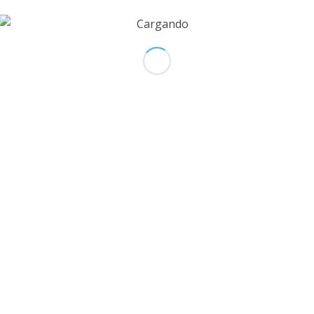
TISSUE BANK
Calle 33 # 76 72
Medellín – Colombia
+574 448 1 383
La Salle Vía Cerritos La Chispa Casa 1
Pereira – Colombia
+576 320 76 39
Centro Medico Imbanaco Torre A
Cra 38A # 5A-100, telefono
6821000 Ext 11108
Cali – Colombia